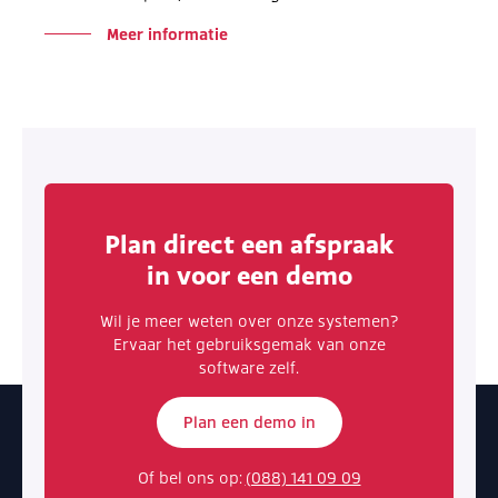
Meer informatie
Plan direct een afspraak
in voor een demo
Wil je meer weten over onze systemen?
Ervaar het gebruiksgemak van onze
software zelf.
Plan een demo in
Of bel ons op:
(088) 141 09 09