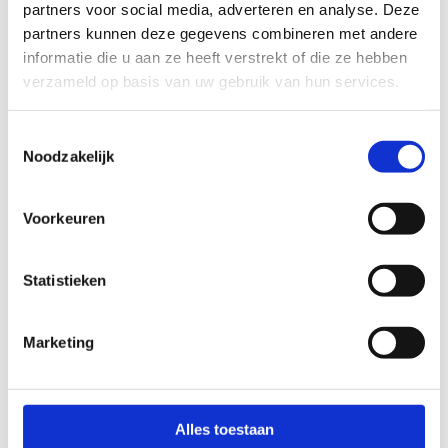
partners voor social media, adverteren en analyse. Deze
partners kunnen deze gegevens combineren met andere
informatie die u aan ze heeft verstrekt of die ze hebben
verzameld op basis van uw gebruik van hun services.
Toestemmingsselectie
Noodzakelijk
04 juni 2026
De Summer school van Driessen Groep is
weer van start!
Voorkeuren
Ook dit jaar organiseert Driessen Groep weer de
Summer School: een reeks van 17 gratis webinars over
actuele HR- en recruitmentthema’s. Van AI en
Statistieken
leiderschap tot arbeidsmarktcommunicatie en…
Meer informatie
Marketing
Alles toestaan