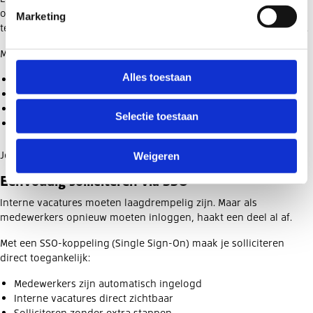
ontdekken wanneer een vacature ontstaat, maar continu inzicht
Marketing
te houden in medewerkers die klaar zijn voor een volgende stap.
Met een interne talentpool:
Alles toestaan
Geven medewerkers aan waar hun interesse ligt
Bouw je een overzicht van potentieel binnen je organisatie
Kun je sneller schakelen bij nieuwe kansen
Selectie toestaan
Match je medewerkers proactief met passende functies
Je wacht niet tot iemand solliciteert, maar denkt vooruit.
Weigeren
Eenvoudig solliciteren via SSO
Interne vacatures moeten laagdrempelig zijn. Maar als
medewerkers opnieuw moeten inloggen, haakt een deel al af.
Met een SSO-koppeling (Single Sign-On) maak je solliciteren
direct toegankelijk:
Medewerkers zijn automatisch ingelogd
Interne vacatures direct zichtbaar
Solliciteren zonder extra stappen