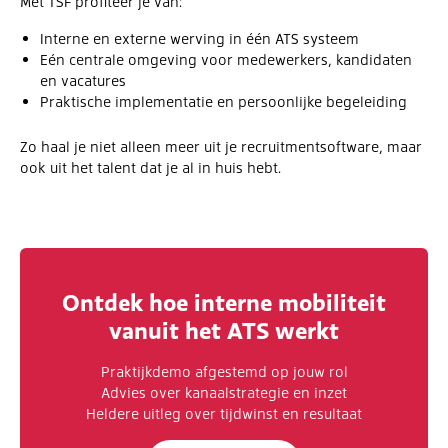
Met TSF profiteer je van:
Interne en externe werving in één ATS systeem
Eén centrale omgeving voor medewerkers, kandidaten
en vacatures
Praktische implementatie en persoonlijke begeleiding
Zo haal je niet alleen meer uit je recruitmentsoftware, maar
ook uit het talent dat je al in huis hebt.
Ontdek hoe interne mobiliteit
vanuit het ATS werkt
Praktijkdemo afgestemd op jouw rol
Advies over kanaalstrategie en inzet
Heldere uitleg over tijdwinst en resultaat