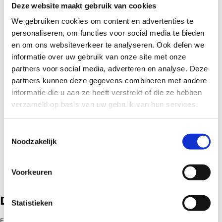
Deze website maakt gebruik van cookies
Je kunt pas sturen op mobiliteit als je weet wat er speelt.
We gebruiken cookies om content en advertenties te
Binnen het
ATS systeem
leg je niet alleen sollicitaties vast,
maar ook ambities, interesses en ontwikkelrichtingen van
personaliseren, om functies voor social media te bieden
medewerkers. Daardoor ontstaat een compleet overzicht
en om ons websiteverkeer te analyseren. Ook delen we
van het interne talent binnen je organisatie.
informatie over uw gebruik van onze site met onze
partners voor social media, adverteren en analyse. Deze
Met TSF breng je dit samen:
partners kunnen deze gegevens combineren met andere
Leg interesses en ontwikkelwensen vast
informatie die u aan ze heeft verstrekt of die ze hebben
Koppel medewerkers aan mogelijke richtingen
verzameld op basis van uw gebruik van hun services.
Houd overzicht in beschikbare interne talenten
Signaleer wie klaar is voor een volgende stap
Toestemmingsselectie
Noodzakelijk
Zo ontstaat er een brug tussen
vraag (vacatures)
en
aanbod
(medewerkers)
.
Voorkeuren
De rol van een interne talentpool
Statistieken
Een interne talentpool helpt organisaties om talent niet pas te