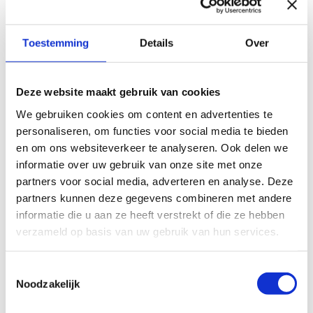
Toestemming
Details
Over
Deze website maakt gebruik van cookies
10 juni 2026
We gebruiken cookies om content en advertenties te
Senzer live met het ATS systeem en werken-
personaliseren, om functies voor social media te bieden
bij website
en om ons websiteverkeer te analyseren. Ook delen we
Als werkbedrijf voor de arbeidsmarktregio Helmond-
informatie over uw gebruik van onze site met onze
De Peel voert Senzer de Participatiewet uit voor zeven
partners voor social media, adverteren en analyse. Deze
gemeenten. Ze bedienen daarmee een regio met
partners kunnen deze gegevens combineren met andere
250.000 inwoners. Via Senzer werken er ruim 2.000…
informatie die u aan ze heeft verstrekt of die ze hebben
Meer informatie
verzameld op basis van uw gebruik van hun services.
Toestemmingsselectie
Noodzakelijk