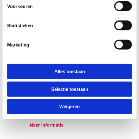
Voorkeuren
Statistieken
Marketing
04 juni 2026
Alles toestaan
De Summer school van Driessen Groep is
weer van start!
Selectie toestaan
Ook dit jaar organiseert Driessen Groep weer de
Summer School: een reeks van 17 gratis webinars over
Weigeren
actuele HR- en recruitmentthema’s. Van AI en
leiderschap tot arbeidsmarktcommunicatie en…
Meer informatie