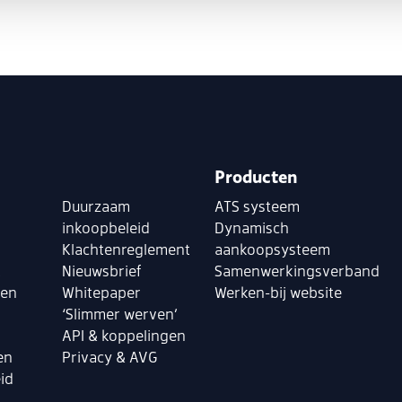
Producten
Duurzaam
ATS systeem
inkoopbeleid
Dynamisch
Klachtenreglement
aankoopsysteem
k
Nieuwsbrief
Samenwerkingsverband
len
Whitepaper
Werken-bij website
‘Slimmer werven’
API & koppelingen
en
Privacy & AVG
id