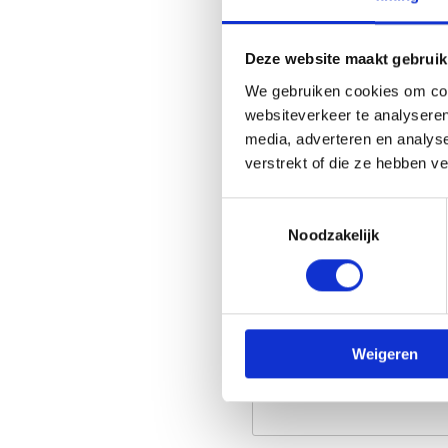
E-mailadres
(Vereist)
Deze website maakt gebruik
We gebruiken cookies om cont
websiteverkeer te analyseren
Titel bericht
media, adverteren en analys
verstrekt of die ze hebben v
Toestemmingsselectie
Bericht
Noodzakelijk
Weigeren