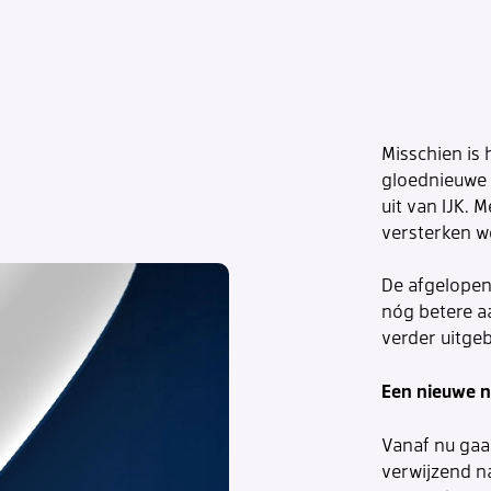
Misschien is
gloednieuwe l
uit van IJK. 
versterken w
De afgelopen
nóg betere a
verder uitge
Een nieuwe n
Vanaf nu ga
verwijzend na