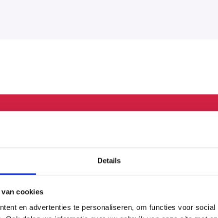
eer weten over onze producte
Details
Wij beantwoorden al je vragen.
 van cookies
Neem contact op
ent en advertenties te personaliseren, om functies voor social
Of bel ons op:
(088) 141 09 09