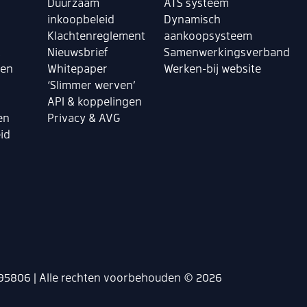
Duurzaam
ATS systeem
inkoopbeleid
Dynamisch
Klachtenreglement
aankoopsysteem
k
Nieuwsbrief
Samenwerkingsverband
len
Whitepaper
Werken-bij website
‘Slimmer werven’
API & koppelingen
en
Privacy & AVG
id
95806 | Alle rechten voorbehouden © 2026