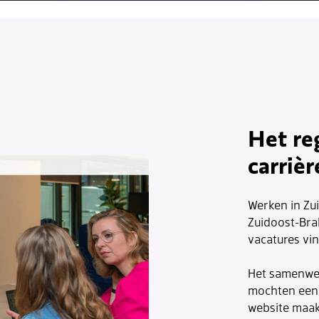
Het re
carrièr
Werken in Zu
Zuidoost-Brab
vacatures vi
Het samenwer
mochten een 
website maak