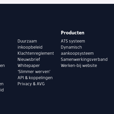
Producten
Duurzaam
ATS systeem
inkoopbeleid
Dynamisch
Klachtenreglement
aankoopsysteem
k
Nieuwsbrief
Samenwerkingsverband
len
Whitepaper
Werken-bij website
‘Slimmer werven’
API & koppelingen
en
Privacy & AVG
id