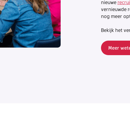
nieuwe
recru
vernieuwde r
nog meer opt
Bekijk het ve
Meer wete