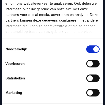
en om ons websiteverkeer te analyseren. Ook delen we
informatie over uw gebruik van onze site met onze
partners voor social media, adverteren en analyse. Deze
Over ons
partners kunnen deze gegevens combineren met andere
Over ons
Duurzaam inkoopbeleid
informatie die u aan ze heeft verstrekt of die ze hebben
TSF Nieuws
Klachtenreglement
verzameld op basis van uw gebruik van hun services.
Werken bij
Nieuwsbrief
Kennisbank
Whitepaper ‘Slimmer
Toestemmingsselectie
Klantverhalen
werven’
Noodzakelijk
Trainingen
API & koppelingen
Algemene voorwaarden
Privacy & AVG
Privacybeleid
Voorkeuren
Producten
Statistieken
ATS systeem
Dynamisch aankoopsysteem
Marketing
Samenwerkingsverband
Werken-bij website