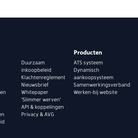
Producten
Duurzaam
ATS systeem
inkoopbeleid
Dynamisch
Klachtenreglement
aankoopsysteem
k
Nieuwsbrief
Samenwerkingsverband
len
Whitepaper
Werken-bij website
‘Slimmer werven’
API & koppelingen
en
Privacy & AVG
id