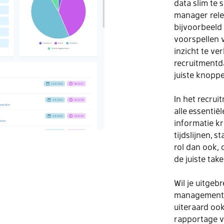
data slim te 
manager rele
bijvoorbeeld 
voorspellen 
inzicht te ve
recruitmentda
juiste knoppe
In het recrui
alle
essentiël
informatie kr
tijdslijnen
,
st
rol dan ook, 
de juiste tak
Wil je uitge
management– 
uiteraard ook
rapportage va