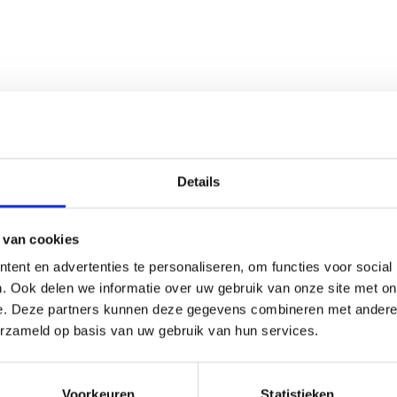
Details
informatie over de nieuwe sof
 van cookies
Neem vrijblijvend contact met ons op
ent en advertenties te personaliseren, om functies voor social
. Ook delen we informatie over uw gebruik van onze site met on
e. Deze partners kunnen deze gegevens combineren met andere i
Plan een demo in
erzameld op basis van uw gebruik van hun services.
Of bel direct op:
(088) 141 09 09
Voorkeuren
Statistieken