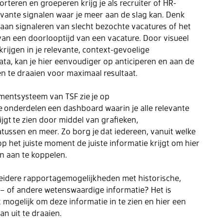
sorteren en groeperen krijg je als recruiter of HR-
vante signalen waar je meer aan de slag kan. Denk
aan signaleren van slecht bezochte vacatures of het
van een doorlooptijd van een vacature. Door visueel
rkrijgen in je relevante, context-gevoelige
ta, kan je hier eenvoudiger op anticiperen en aan de
n te draaien voor maximaal resultaat.
tmentsysteem van TSF zie
je op
e
onderdelen
een dashboard
waarin je
alle
relevante
ijgt
te zien door middel van grafieken,
atussen
en meer. Zo borg
je
dat iedereen, vanuit welke
op het juiste moment de juiste informatie krijgt om hier
en aan te koppelen.
breidere rapportagemogelijkheden met historische,
of andere wetenswaardige informatie? Het is
 mogelijk om deze informatie in te zien en hier een
n uit te draaien.