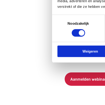
media, adverteren en analys
verstrekt of die ze hebben v
Wat leer je i
Toestemmingsselectie
Noodzakelijk
Tijdens dit webinar krijg je
Waarom uberhaupt een 
Hoe je recruitment en 
Hoe de koppeling tusse
Weigeren
Hoe je dubbel invoerw
Hoe kandidaatgegeven
Aanmelden webina