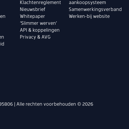
Klachtenreglement
aankoopsysteem
k
Nieuwsbrief
Samenwerkingsverband
len
Whitepaper
Werken-bij website
‘Slimmer werven’
API & koppelingen
en
Privacy & AVG
id
95806 | Alle rechten voorbehouden © 2026