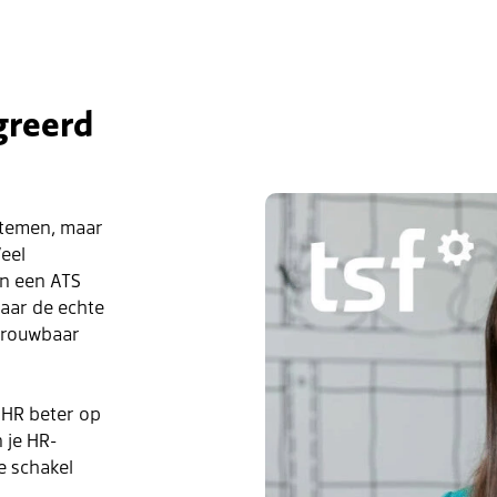
greerd
stemen, maar
eel
en een ATS
maar de echte
trouwbaar
n HR beter op
 je HR-
e schakel