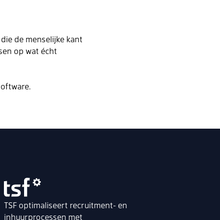
die de menselijke kant
ssen op wat écht
software.
TSF optimaliseert recruitment- en
inhuurprocessen met