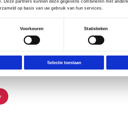
e. Deze partners kunnen deze gegevens combineren met andere i
erzameld op basis van uw gebruik van hun services.
n dit webinar?
Voorkeuren
Statistieken
 inzicht in:
ATS nodig is
HR-processen slim met elkaar verbindt
n TSF en AFAS werkt in de praktijk
Selectie toestaan
erk en handmatige handelingen voorkomt
s automatisch doorstromen naar AFAS
r