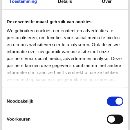
Toestemming
Details
Over
Deze website maakt gebruik van cookies
We gebruiken cookies om content en advertenties te
Ga aan de slag met je
personaliseren, om functies voor social media te bieden
en om ons websiteverkeer te analyseren. Ook delen we
werkgeversmerk of employer
informatie over uw gebruik van onze site met onze
branding
partners voor social media, adverteren en analyse. Deze
partners kunnen deze gegevens combineren met andere
Jouw eigen werken-bij website is de ideale plek om te
informatie die u aan ze heeft verstrekt of die ze hebben
werken aan het werkgeversmerk. In vergelijking met
het samenwerkingsplatform heb je meer
verzameld op basis van uw gebruik van hun services.
mogelijkheden om het verhaal van jouw organisatie
over te brengen.
Toestemmingsselectie
Noodzakelijk
Op de website creëer je een aantrekkelijk imago voor
je organisatie als werkgever, waardoor het
aantrekkelijker wordt voor potentiële werknemers.
Voorkeuren
Willen jullie de mogelijkheden van employer