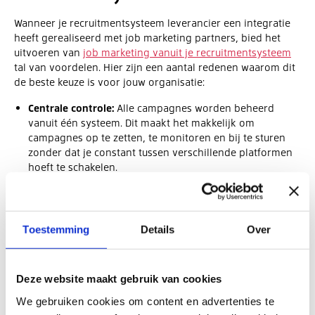
Wanneer je recruitmentsysteem leverancier een integratie
heeft gerealiseerd met job marketing partners, bied het
uitvoeren van
job marketing vanuit je recruitmentsysteem
tal van voordelen. Hier zijn een aantal redenen waarom dit
de beste keuze is voor jouw organisatie:
Centrale controle:
Alle campagnes worden beheerd
vanuit één systeem. Dit maakt het makkelijk om
campagnes op te zetten, te monitoren en bij te sturen
zonder dat je constant tussen verschillende platformen
hoeft te schakelen.
Realtime resultaten:
Direct inzicht in de prestaties van je
campagnes zorgt ervoor dat je snel kunt reageren op
veranderingen. Zie je dat een bepaald kanaal niet goed
Toestemming
Details
Over
presteert? Dan kun je meteen aanpassingen doen om de
resultaten te verbeteren.
Deze website maakt gebruik van cookies
Integratie met bestaande data:
Omdat alle data over
kandidaten en campagnes in hetzelfde systeem staan,
We gebruiken cookies om content en advertenties te
kun je eenvoudig rapporten genereren en analyseren.